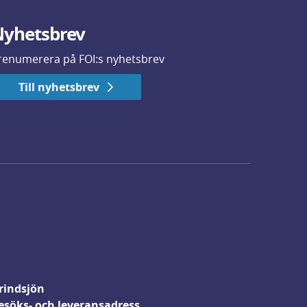
yhetsbrev
renumerera på FOI:s nyhetsbrev
Till nyhetsbrev
rindsjön
esöks- och leveransadress