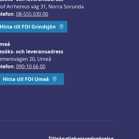
lof Arrhenius väg 31, Norra Sorunda
elefon
: 
08-555 030 00
Hitta till FOI Grindsjön
meå
esöks- och leveransadress
ementvägen 20, Umeå
elefon
: 
090-10 66 00
Hitta till FOI Umeå
Tillgänglighetsredogörelse