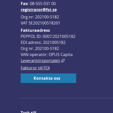
F
ax
: 08-555 031 00
registrator@foi.se
Org.nr: 202100-5182
VAT SE202100518201
Fakturaadress
PEPPOL ID: 0007:2021005182
EDI adress: 2021005182
Org nr: 202100-5182
VAN operatör: OPUS Capita
Länk till annan webbplats,
Leverantörsportalen
Fakturor till FOI
Kontakta oss
Tyck till ...