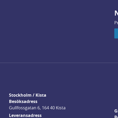
N
P
Stockholm / Kista
Besöksadress
Gullfossgatan 6, 164 40 Kista
G
Leveransadress
B