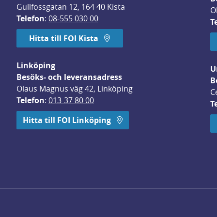
Gullfossgatan 12, 164 40 Kista
O
Telefon
: 
08-555 030 00
T
Hitta till FOI Kista
Linköping
U
Besöks- och leveransadress
B
Olaus Magnus väg 42, Linköping
C
Telefon
: 
013-37 80 00
T
 öppnas i nytt fönster.
Hitta till FOI Linköping