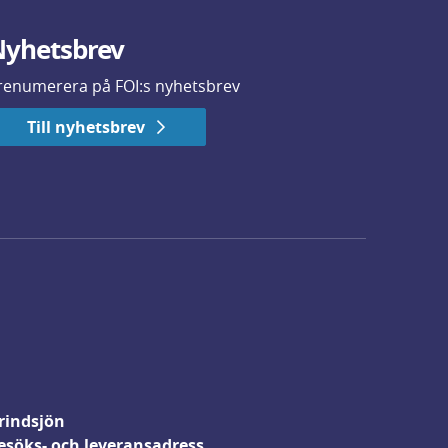
yhetsbrev
renumerera på FOI:s nyhetsbrev
Till nyhetsbrev
rindsjön
esöks- och leveransadress