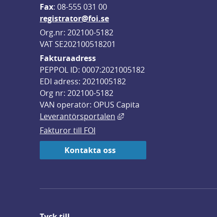
F
ax
: 08-555 031 00
registrator@foi.se
Org.nr: 202100-5182
VAT SE202100518201
Fakturaadress
PEPPOL ID: 0007:2021005182
EDI adress: 2021005182
Org nr: 202100-5182
VAN operatör: OPUS Capita
Länk till annan webbplats,
Leverantörsportalen
Fakturor till FOI
Kontakta oss
Tyck till ...