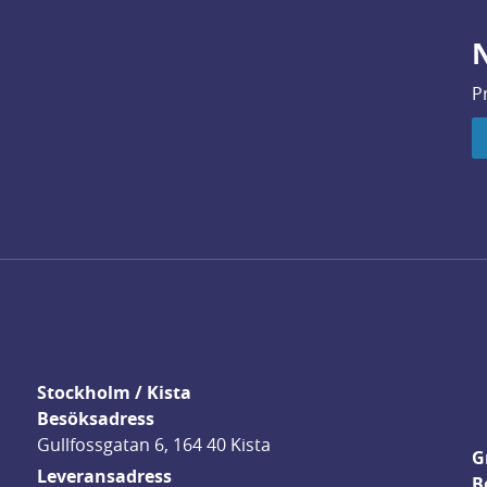
N
P
Stockholm / Kista
Besöksadress
Gullfossgatan 6, 164 40 Kista
G
Leveransadress
B