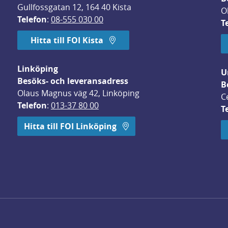
Gullfossgatan 12, 164 40 Kista
O
Telefon
: 
08-555 030 00
T
Hitta till FOI Kista
Linköping
U
Besöks- och leveransadress
B
Olaus Magnus väg 42, Linköping
C
Telefon
: 
013-37 80 00
T
 öppnas i nytt fönster.
Hitta till FOI Linköping