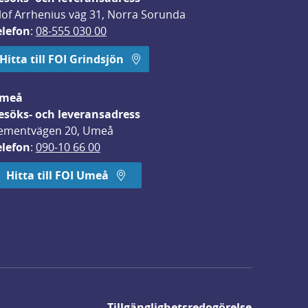
lof Arrhenius väg 31, Norra Sorunda
elefon
: 
08-555 030 00
Hitta till FOI Grindsjön
meå
esöks- och leveransadress
ementvägen 20, Umeå
elefon
: 
090-10 66 00
Hitta till FOI Umeå
Tillgänglighetsredogörelse