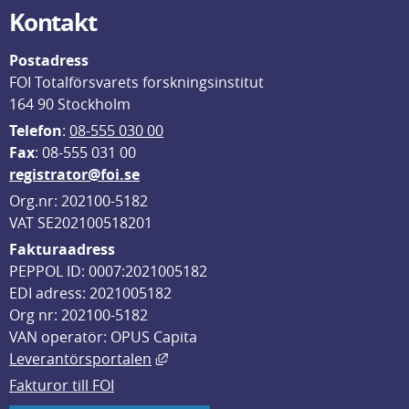
Kontakt
Postadress
FOI Totalförsvarets forskningsinstitut
164 90 Stockholm
Telefon
: 
08-555 030 00
F
ax
: 08-555 031 00
registrator@foi.se
Org.nr: 202100-5182
VAT SE202100518201
Fakturaadress
PEPPOL ID: 0007:2021005182
EDI adress: 2021005182
Org nr: 202100-5182
VAN operatör: OPUS Capita
Länk till annan webbplats, öppnas i
Leverantörsportalen
Fakturor till FOI