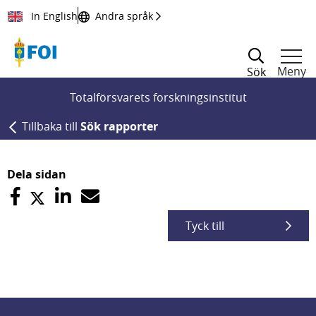
Till innehållet
In English
Andra språk
Meny
Sök
Totalförsvarets forskningsinstitut
Tillbaka till
Sök rapporter
Dela sidan
Tyck till