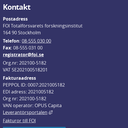
Kontakt
Postadress
FOI Totalförsvarets forskningsinstitut
164 90 Stockholm
Telefon
: 
08-555 030 00
F
ax
: 08-555 031 00
registrator@foi.se
Org.nr: 202100-5182
VAT SE202100518201
Fakturaadress
PEPPOL ID: 0007:2021005182
EDI adress: 2021005182
Org nr: 202100-5182
VAN operatör: OPUS Capita
Länk till annan webbplats, öppnas i
Leverantörsportalen
Fakturor till FOI