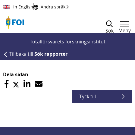
Till innehållet
In English
Andra språk
Meny
Sök
Totalförsvarets forskningsinstitut
Tillbaka till
Sök rapporter
Dela sidan
Tyck till