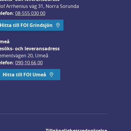
lof Arrhenius väg 31, Norra Sorunda
elefon
: 
08-555 030 00
Hitta till FOI Grindsjön
meå
esöks- och leveransadress
ementvägen 20, Umeå
elefon
: 
090-10 66 00
Hitta till FOI Umeå
Tillgänglighetsredogörelse