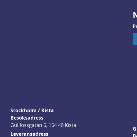
N
P
Stockholm / Kista
Besöksadress
Gullfossgatan 6, 164 40 Kista
G
Leveransadress
B