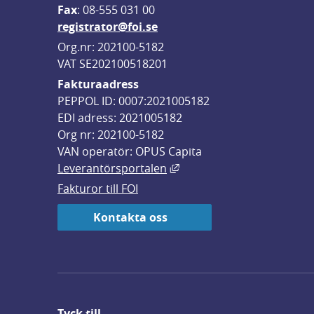
F
ax
: 08-555 031 00
registrator@foi.se
Org.nr: 202100-5182
VAT SE202100518201
Fakturaadress
PEPPOL ID: 0007:2021005182
EDI adress: 2021005182
Org nr: 202100-5182
VAN operatör: OPUS Capita
Länk till annan webbplats,
Leverantörsportalen
Fakturor till FOI
Kontakta oss
Tyck till ...