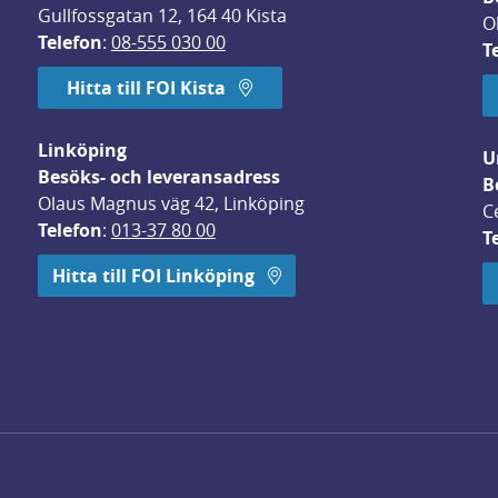
Gullfossgatan 12, 164 40 Kista
O
Telefon
: 
08-555 030 00
T
Hitta till FOI Kista
Linköping
U
Besöks- och leveransadress
B
Olaus Magnus väg 42, Linköping
C
Telefon
: 
013-37 80 00
T
 öppnas i nytt fönster.
Hitta till FOI Linköping