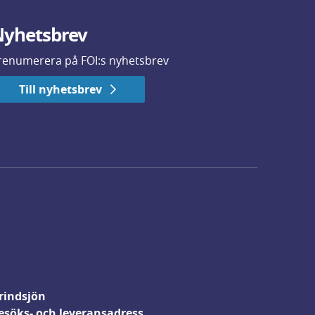
yhetsbrev
renumerera på FOI:s nyhetsbrev
Till nyhetsbrev
rindsjön
esöks- och leveransadress