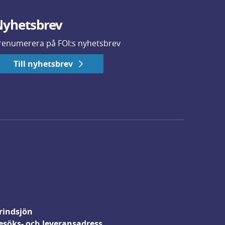
yhetsbrev
renumerera på FOI:s nyhetsbrev
Till nyhetsbrev
rindsjön
esöks- och leveransadress