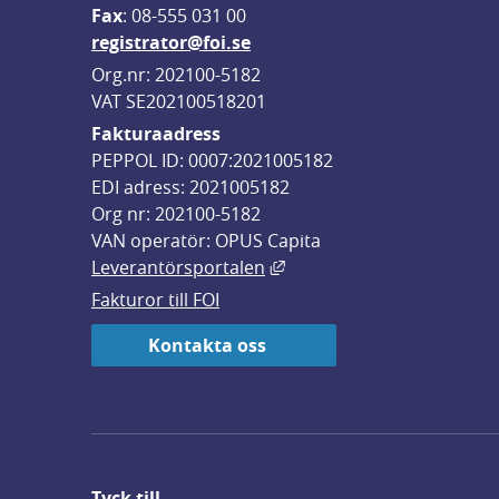
F
ax
: 08-555 031 00
registrator@foi.se
Org.nr: 202100-5182
VAT SE202100518201
Fakturaadress
PEPPOL ID: 0007:2021005182
EDI adress: 2021005182
Org nr: 202100-5182
VAN operatör: OPUS Capita
Länk till annan webbplats,
Leverantörsportalen
Fakturor till FOI
Kontakta oss
Tyck till ...