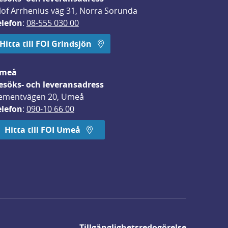
lof Arrhenius väg 31, Norra Sorunda
elefon
: 
08-555 030 00
Hitta till FOI Grindsjön
meå
esöks- och leveransadress
ementvägen 20, Umeå
elefon
: 
090-10 66 00
Hitta till FOI Umeå
Tillgänglighetsredogörelse