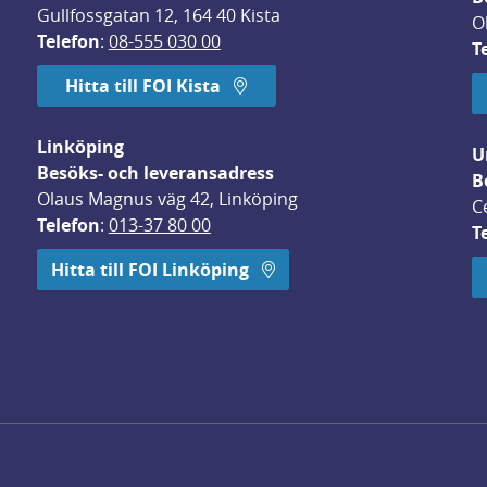
Gullfossgatan 12, 164 40 Kista
O
Telefon
: 
08-555 030 00
T
Hitta till FOI Kista
Linköping
U
Besöks- och leveransadress
B
Olaus Magnus väg 42, Linköping
C
Telefon
: 
013-37 80 00
T
 öppnas i nytt fönster.
Hitta till FOI Linköping