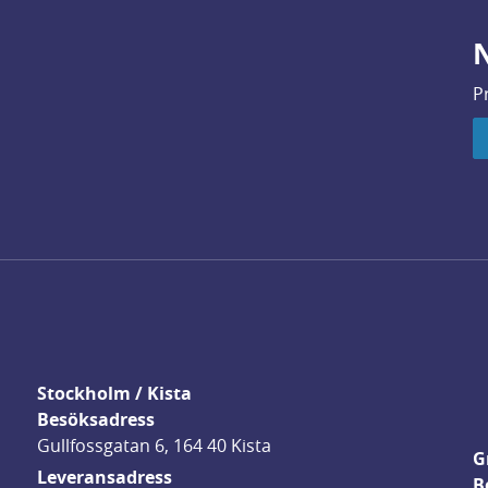
N
P
Stockholm / Kista
Besöksadress
Gullfossgatan 6, 164 40 Kista
G
Leveransadress
B