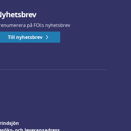
yhetsbrev
renumerera på FOI:s nyhetsbrev
Till nyhetsbrev
rindsjön
esöks- och leveransadress