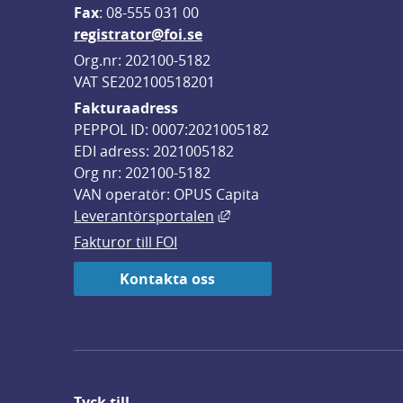
F
ax
: 08-555 031 00
registrator@foi.se
Org.nr: 202100-5182
VAT SE202100518201
Fakturaadress
PEPPOL ID: 0007:2021005182
EDI adress: 2021005182
Org nr: 202100-5182
VAN operatör: OPUS Capita
Länk till annan webbplats,
Leverantörsportalen
Fakturor till FOI
Kontakta oss
Tyck till ...