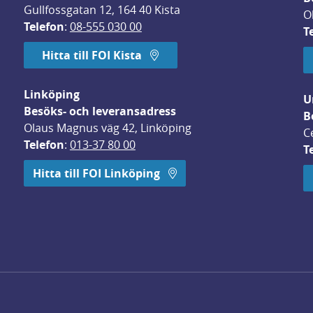
Gullfossgatan 12, 164 40 Kista
O
Telefon
: 
08-555 030 00
T
Hitta till FOI Kista
Linköping
U
Besöks- och leveransadress
B
Olaus Magnus väg 42, Linköping
C
Telefon
: 
013-37 80 00
T
 öppnas i nytt fönster.
Hitta till FOI Linköping