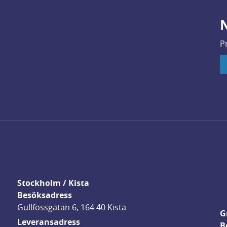
N
P
Stockholm / Kista
Besöksadress
Gullfossgatan 6, 164 40 Kista
G
Leveransadress
B