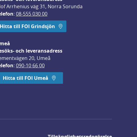
lof Arrhenius väg 31, Norra Sorunda
elefon
: 
08-555 030 00
Hitta till FOI Grindsjön
meå
esöks- och leveransadress
ementvägen 20, Umeå
elefon
: 
090-10 66 00
Hitta till FOI Umeå
Tillgänglighetsredogörelse