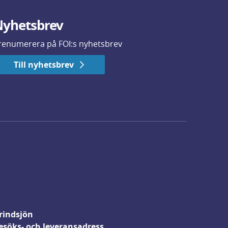
yhetsbrev
renumerera på FOI:s nyhetsbrev
Till nyhetsbrev
rindsjön
esöks- och leveransadress