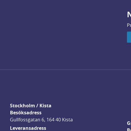
N
P
Stockholm / Kista
Besöksadress
Gullfossgatan 6, 164 40 Kista
G
Leveransadress
B