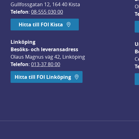
Gullfossgatan 12, 164 40 Kista
O
Telefon
: 
08-555 030 00
T
Hitta till FOI Kista
Linköping
U
Besöks- och leveransadress
B
Olaus Magnus väg 42, Linköping
C
Telefon
: 
013-37 80 00
T
 öppnas i nytt fönster.
Hitta till FOI Linköping