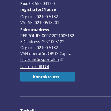
F
ax
: 08-555 031 00
registrator@foi.se
Org.nr: 202100-5182
VAT SE202100518201
Fakturaadress
PEPPOL ID: 0007:2021005182
EDI adress: 2021005182
Org nr: 202100-5182
VAN operatör: OPUS Capita
Länk till annan webbplats,
Leverantörsportalen
Fakturor till FOI
Kontakta oss
Tyck till ...