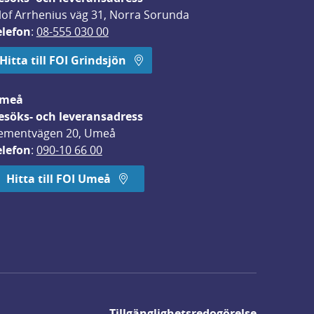
lof Arrhenius väg 31, Norra Sorunda
elefon
: 
08-555 030 00
Hitta till FOI Grindsjön
meå
esöks- och leveransadress
ementvägen 20, Umeå
elefon
: 
090-10 66 00
Hitta till FOI Umeå
Tillgänglighetsredogörelse