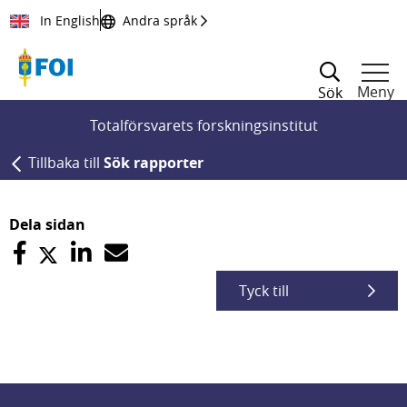
Till innehållet
In English
Andra språk
Meny
Sök
Totalförsvarets forskningsinstitut
Tillbaka till
Sök rapporter
Dela sidan
Tyck till