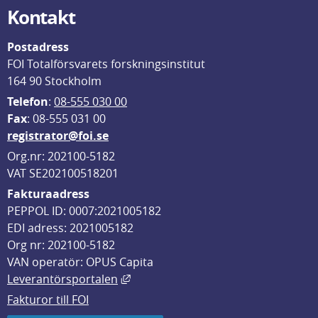
Kontakt
Postadress
FOI Totalförsvarets forskningsinstitut
164 90 Stockholm
Telefon
: 
08-555 030 00
F
ax
: 08-555 031 00
registrator@foi.se
Org.nr: 202100-5182
VAT SE202100518201
Fakturaadress
PEPPOL ID: 0007:2021005182
EDI adress: 2021005182
Org nr: 202100-5182
VAN operatör: OPUS Capita
Länk till annan webbplats, öppnas i
Leverantörsportalen
Fakturor till FOI