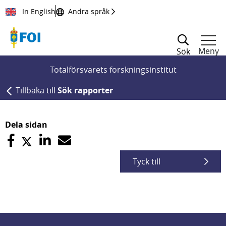
Till innehållet
In English
Andra språk
Meny
Sök
Totalförsvarets forskningsinstitut
Tillbaka till
Sök rapporter
Dela sidan
Tyck till