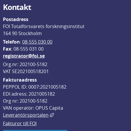
Kontakt
Postadress
FOI Totalförsvarets forskningsinstitut
164 90 Stockholm
Telefon
: 
08-555 030 00
F
ax
: 08-555 031 00
registrator@foi.se
Org.nr: 202100-5182
VAT SE202100518201
Fakturaadress
PEPPOL ID: 0007:2021005182
EDI adress: 2021005182
Org nr: 202100-5182
VAN operatör: OPUS Capita
Länk till annan webbplats, öppnas i
Leverantörsportalen
Fakturor till FOI