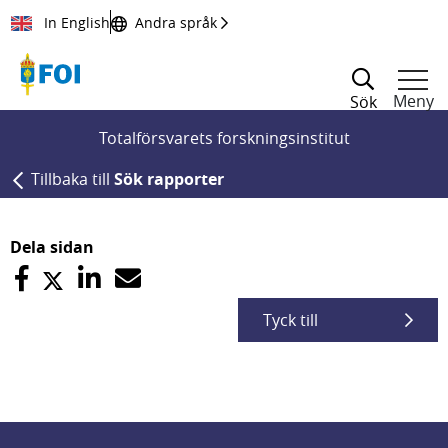
Till innehållet
In English
Andra språk
Meny
Sök
Totalförsvarets forskningsinstitut
Tillbaka till
Sök rapporter
Dela sidan
Tyck till