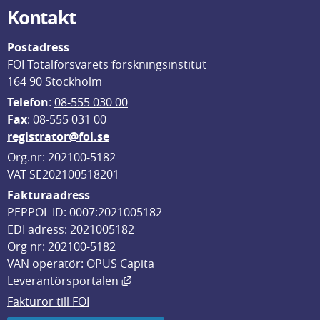
Kontakt
Postadress
FOI Totalförsvarets forskningsinstitut
164 90 Stockholm
Telefon
: 
08-555 030 00
F
ax
: 08-555 031 00
registrator@foi.se
Org.nr: 202100-5182
VAT SE202100518201
Fakturaadress
PEPPOL ID: 0007:2021005182
EDI adress: 2021005182
Org nr: 202100-5182
VAN operatör: OPUS Capita
Länk till annan webbplats, öppnas i
Leverantörsportalen
Fakturor till FOI