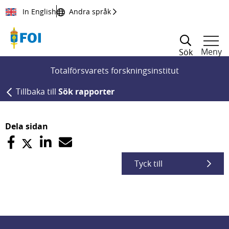
Till innehållet
In English
Andra språk
Meny
Sök
Totalförsvarets forskningsinstitut
Tillbaka till
Sök rapporter
Dela sidan
Tyck till