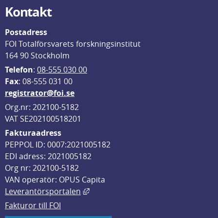
Kontakt
Postadress
FOI Totalförsvarets forskningsinstitut
164 90 Stockholm
Telefon
: 
08-555 030 00
F
ax
: 08-555 031 00
registrator@foi.se
Org.nr: 202100-5182
VAT SE202100518201
Fakturaadress
PEPPOL ID: 0007:2021005182
EDI adress: 2021005182
Org nr: 202100-5182
VAN operatör: OPUS Capita
Länk till annan webbplats, öppnas i
Leverantörsportalen
Fakturor till FOI