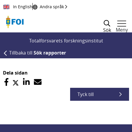
Till innehållet
In English
Andra språk
Meny
Sök
Totalförsvarets forskningsinstitut
Tillbaka till
Sök rapporter
Dela sidan
Tyck till