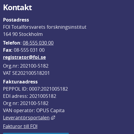
Kontakt
Postadress
FOI Totalförsvarets forskningsinstitut
164 90 Stockholm
Telefon
: 
08-555 030 00
F
ax
: 08-555 031 00
registrator@foi.se
Org.nr: 202100-5182
VAT SE202100518201
Fakturaadress
PEPPOL ID: 0007:2021005182
EDI adress: 2021005182
Org nr: 202100-5182
VAN operatör: OPUS Capita
Länk till annan webbplats, öppnas i
Leverantörsportalen
Fakturor till FOI