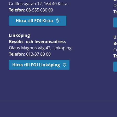
Gullfossgatan 12, 164 40 Kista
O
Telefon
: 
08-555 030 00
T
Hitta till FOI Kista
Linköping
U
Besöks- och leveransadress
B
Olaus Magnus väg 42, Linköping
C
Telefon
: 
013-37 80 00
T
 öppnas i nytt fönster.
Hitta till FOI Linköping