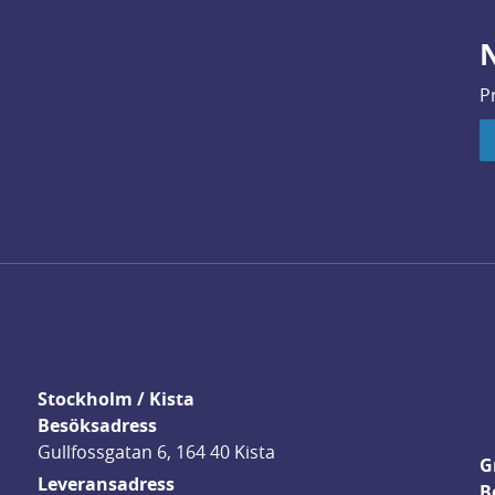
N
P
Stockholm / Kista
Besöksadress
Gullfossgatan 6, 164 40 Kista
G
Leveransadress
B