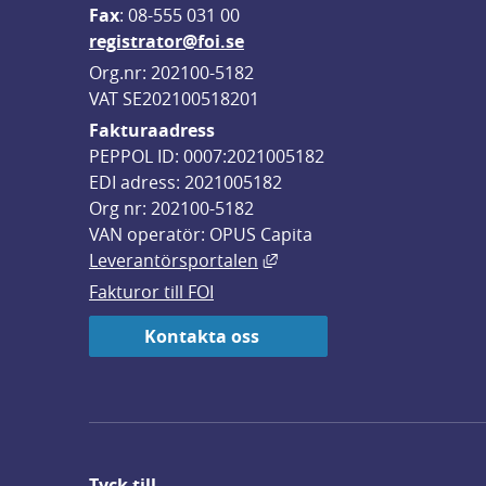
F
ax
: 08-555 031 00
registrator@foi.se
Org.nr: 202100-5182
VAT SE202100518201
Fakturaadress
PEPPOL ID: 0007:2021005182
EDI adress: 2021005182
Org nr: 202100-5182
VAN operatör: OPUS Capita
Länk till annan webbplats,
Leverantörsportalen
Fakturor till FOI
Kontakta oss
Tyck till ...