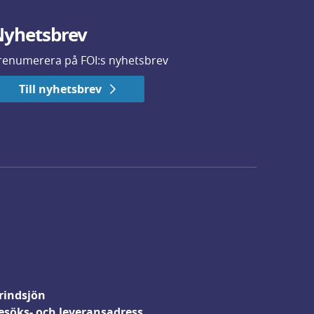
yhetsbrev
renumerera på FOI:s nyhetsbrev
Till nyhetsbrev
rindsjön
esöks- och leveransadress