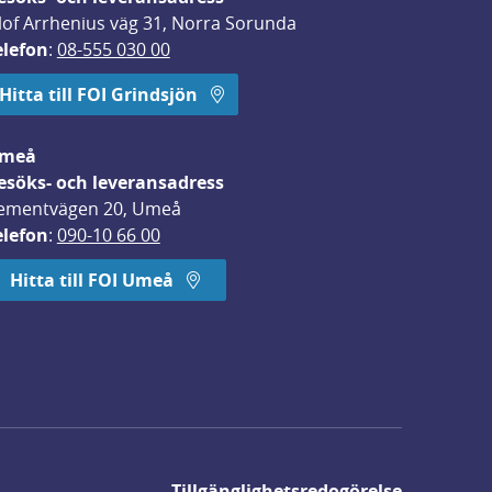
lof Arrhenius väg 31, Norra Sorunda
elefon
: 
08-555 030 00
Hitta till FOI Grindsjön
meå
esöks- och leveransadress
ementvägen 20, Umeå
elefon
: 
090-10 66 00
Hitta till FOI Umeå
Tillgänglighetsredogörelse