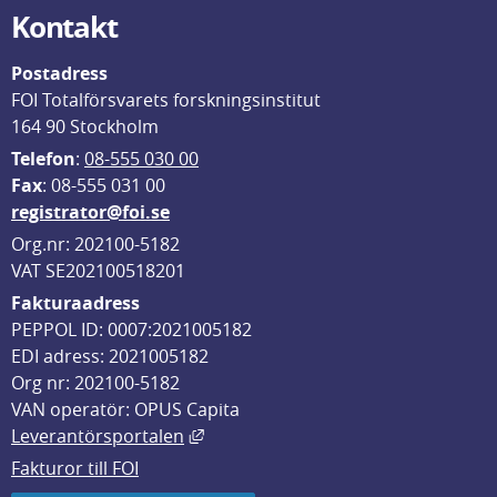
Kontakt
Postadress
FOI Totalförsvarets forskningsinstitut
164 90 Stockholm
Telefon
: 
08-555 030 00
F
ax
: 08-555 031 00
registrator@foi.se
Org.nr: 202100-5182
VAT SE202100518201
Fakturaadress
PEPPOL ID: 0007:2021005182
EDI adress: 2021005182
Org nr: 202100-5182
VAN operatör: OPUS Capita
Länk till annan webbplats, öppnas i
Leverantörsportalen
Fakturor till FOI