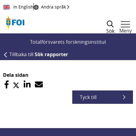
Till innehållet
In English
Andra språk
Meny
Sök
Totalförsvarets forskningsinstitut
Tillbaka till
Sök rapporter
Dela sidan
Tyck till