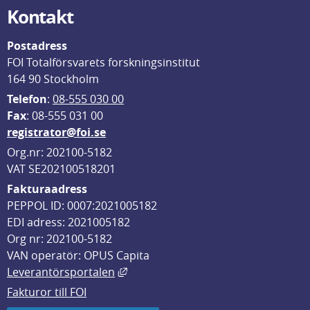
Kontakt
Postadress
FOI Totalförsvarets forskningsinstitut
164 90 Stockholm
Telefon
: 
08-555 030 00
F
ax
: 08-555 031 00
registrator@foi.se
Org.nr: 202100-5182
VAT SE202100518201
Fakturaadress
PEPPOL ID: 0007:2021005182
EDI adress: 2021005182
Org nr: 202100-5182
VAN operatör: OPUS Capita
Länk till annan webbplats, öppnas i
Leverantörsportalen
Fakturor till FOI