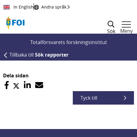
Till innehållet
In English
Andra språk
Meny
Sök
Totalförsvarets forskningsinstitut
Tillbaka till
Sök rapporter
Dela sidan
Tyck till