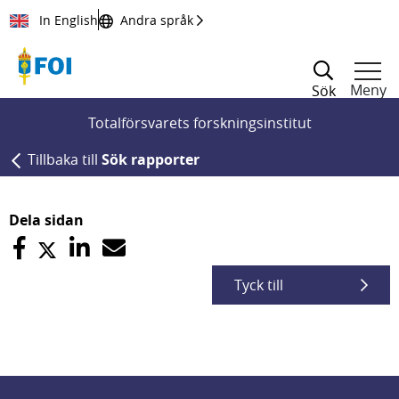
Till innehållet
In English
Andra språk
Meny
Sök
Totalförsvarets forskningsinstitut
Tillbaka till
Sök rapporter
Dela sidan
Tyck till