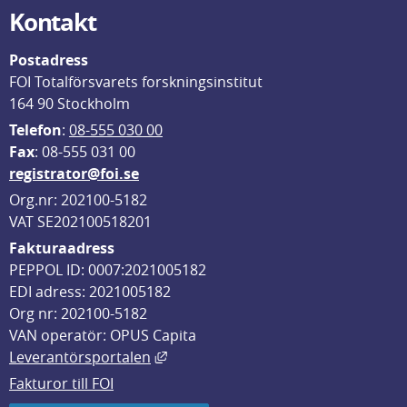
Kontakt
Postadress
FOI Totalförsvarets forskningsinstitut
164 90 Stockholm
Telefon
: 
08-555 030 00
F
ax
: 08-555 031 00
registrator@foi.se
Org.nr: 202100-5182
VAT SE202100518201
Fakturaadress
PEPPOL ID: 0007:2021005182
EDI adress: 2021005182
Org nr: 202100-5182
VAN operatör: OPUS Capita
Länk till annan webbplats, öppnas i
Leverantörsportalen
Fakturor till FOI