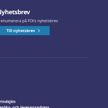
yhetsbrev
renumerera på FOI:s nyhetsbrev
Till nyhetsbrev
rindsjön
esöks- och leveransadress