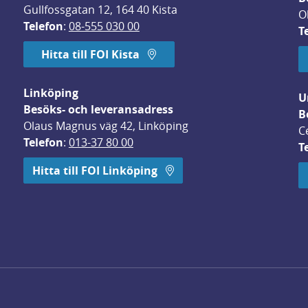
Gullfossgatan 12, 164 40 Kista
O
Telefon
: 
08-555 030 00
T
Hitta till FOI Kista
Linköping
U
Besöks- och leveransadress
B
Olaus Magnus väg 42, Linköping
C
Telefon
: 
013-37 80 00
T
 öppnas i nytt fönster.
Hitta till FOI Linköping