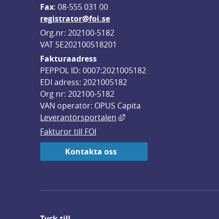
F
ax
: 08-555 031 00
registrator@foi.se
Org.nr: 202100-5182
VAT SE202100518201
Fakturaadress
PEPPOL ID: 0007:2021005182
EDI adress: 2021005182
Org nr: 202100-5182
VAN operatör: OPUS Capita
Länk till annan webbplats,
Leverantörsportalen
Fakturor till FOI
Kontakta oss
Tyck till ...