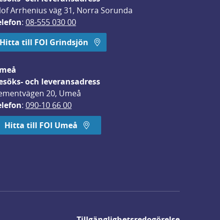
lof Arrhenius väg 31, Norra Sorunda
elefon
: 
08-555 030 00
Hitta till FOI Grindsjön
meå
esöks- och leveransadress
ementvägen 20, Umeå
elefon
: 
090-10 66 00
Hitta till FOI Umeå
Tillgänglighetsredogörelse