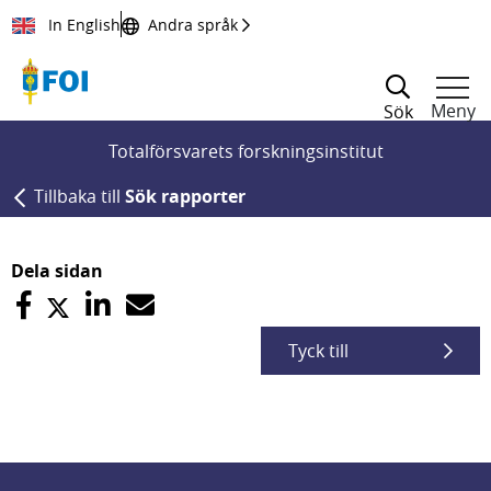
Till innehållet
In English
Andra språk
Meny
Sök
Totalförsvarets forskningsinstitut
Tillbaka till
Sök rapporter
Dela sidan
Tyck till