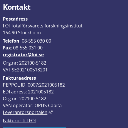
Kontakt
Postadress
FOI Totalförsvarets forskningsinstitut
164 90 Stockholm
Telefon
: 
08-555 030 00
F
ax
: 08-555 031 00
registrator@foi.se
Org.nr: 202100-5182
VAT SE202100518201
Fakturaadress
PEPPOL ID: 0007:2021005182
EDI adress: 2021005182
Org nr: 202100-5182
VAN operatör: OPUS Capita
Länk till annan webbplats, öppnas i
Leverantörsportalen
Fakturor till FOI