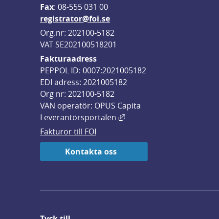
F
ax
: 08-555 031 00
registrator@foi.se
Org.nr: 202100-5182
VAT SE202100518201
Fakturaadress
PEPPOL ID: 0007:2021005182
EDI adress: 2021005182
Org nr: 202100-5182
VAN operatör: OPUS Capita
Länk till annan webbplats,
Leverantörsportalen
Fakturor till FOI
Kontakta oss
Tyck till ...