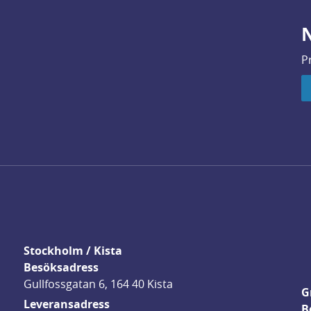
N
P
Stockholm / Kista
Besöksadress
Gullfossgatan 6, 164 40 Kista
G
Leveransadress
B