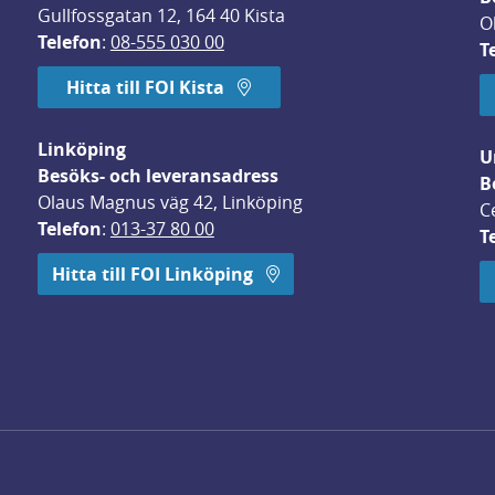
Gullfossgatan 12, 164 40 Kista
O
Telefon
: 
08-555 030 00
T
Hitta till FOI Kista
Linköping
U
Besöks- och leveransadress
B
Olaus Magnus väg 42, Linköping
C
Telefon
: 
013-37 80 00
T
 öppnas i nytt fönster.
Hitta till FOI Linköping