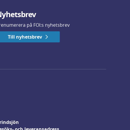
yhetsbrev
renumerera på FOI:s nyhetsbrev
Till nyhetsbrev
rindsjön
esöks- och leveransadress