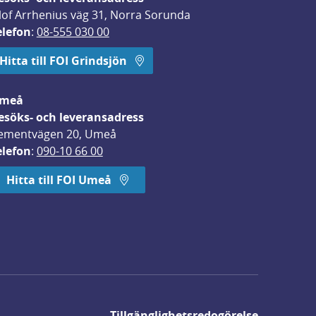
lof Arrhenius väg 31, Norra Sorunda
elefon
: 
08-555 030 00
Hitta till FOI Grindsjön
meå
esöks- och leveransadress
ementvägen 20, Umeå
elefon
: 
090-10 66 00
Hitta till FOI Umeå
Tillgänglighetsredogörelse