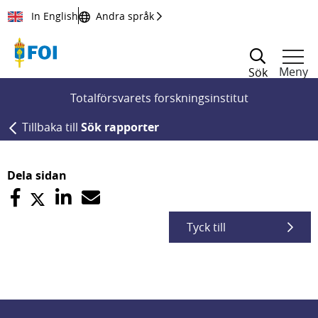
Till innehållet
In English
Andra språk
Meny
Sök
Totalförsvarets forskningsinstitut
Tillbaka till
Sök rapporter
Dela sidan
Tyck till