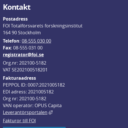
Kontakt
Postadress
FOI Totalförsvarets forskningsinstitut
164 90 Stockholm
Telefon
: 
08-555 030 00
F
ax
: 08-555 031 00
registrator@foi.se
Org.nr: 202100-5182
VAT SE202100518201
Fakturaadress
PEPPOL ID: 0007:2021005182
EDI adress: 2021005182
Org nr: 202100-5182
VAN operatör: OPUS Capita
Länk till annan webbplats, öppnas i
Leverantörsportalen
Fakturor till FOI