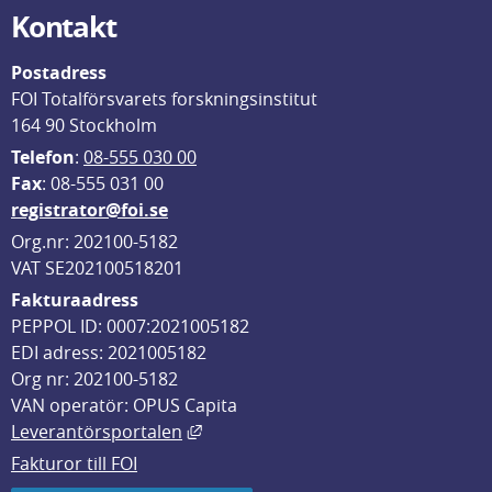
Kontakt
Postadress
FOI Totalförsvarets forskningsinstitut
164 90 Stockholm
Telefon
: 
08-555 030 00
F
ax
: 08-555 031 00
registrator@foi.se
Org.nr: 202100-5182
VAT SE202100518201
Fakturaadress
PEPPOL ID: 0007:2021005182
EDI adress: 2021005182
Org nr: 202100-5182
VAN operatör: OPUS Capita
Länk till annan webbplats, öppnas i
Leverantörsportalen
Fakturor till FOI