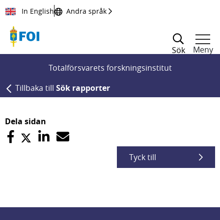
Till innehållet
In English
Andra språk
Meny
Sök
Totalförsvarets forskningsinstitut
Tillbaka till
Sök rapporter
Dela sidan
Tyck till