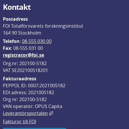
Kontakt
Postadress
FOI Totalförsvarets forskningsinstitut
164 90 Stockholm
Telefon
: 
08-555 030 00
F
ax
: 08-555 031 00
registrator@foi.se
Org.nr: 202100-5182
VAT SE202100518201
Fakturaadress
PEPPOL ID: 0007:2021005182
EDI adress: 2021005182
Org nr: 202100-5182
VAN operatör: OPUS Capita
Länk till annan webbplats, öppnas i
Leverantörsportalen
Fakturor till FOI