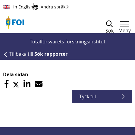
Till innehållet
In English
Andra språk
Meny
Sök
Totalförsvarets forskningsinstitut
Tillbaka till
Sök rapporter
Dela sidan
Tyck till