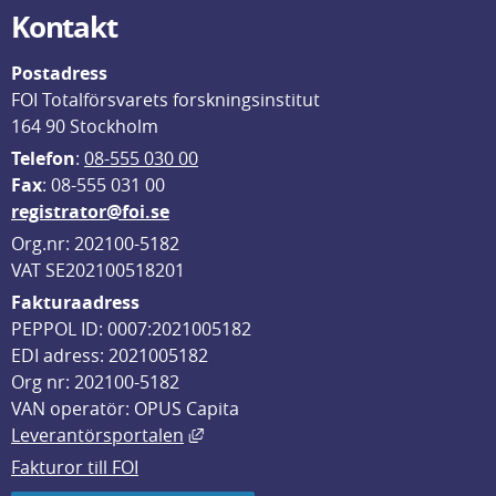
Kontakt
Postadress
FOI Totalförsvarets forskningsinstitut
164 90 Stockholm
Telefon
: 
08-555 030 00
F
ax
: 08-555 031 00
registrator@foi.se
Org.nr: 202100-5182
VAT SE202100518201
Fakturaadress
PEPPOL ID: 0007:2021005182
EDI adress: 2021005182
Org nr: 202100-5182
VAN operatör: OPUS Capita
Länk till annan webbplats, öppnas i
Leverantörsportalen
Fakturor till FOI