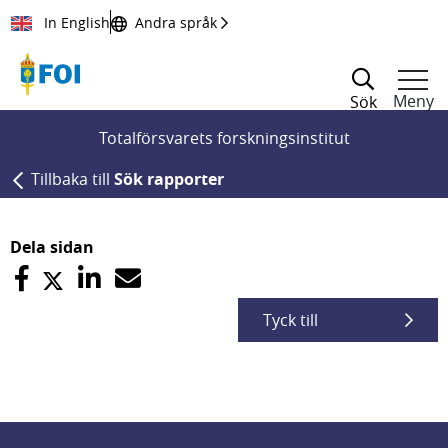
Till innehållet
In English
Andra språk
Meny
Sök
Totalförsvarets forskningsinstitut
Tillbaka till
Sök rapporter
Dela sidan
Tyck till