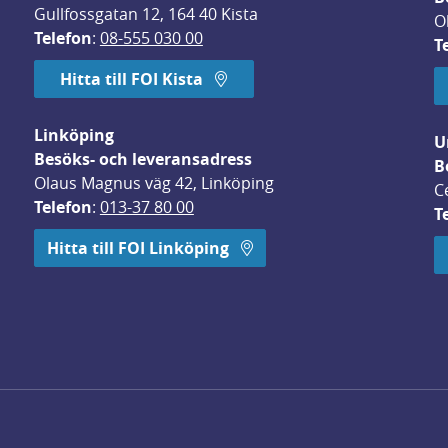
Gullfossgatan 12, 164 40 Kista
O
Telefon
: 
08-555 030 00
T
Hitta till FOI Kista
Linköping
U
Besöks- och leveransadress
B
Olaus Magnus väg 42, Linköping
C
Telefon
: 
013-37 80 00
T
 öppnas i nytt fönster.
Hitta till FOI Linköping