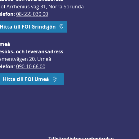
lof Arrhenius väg 31, Norra Sorunda
elefon
: 
08-555 030 00
Hitta till FOI Grindsjön
meå
esöks- och leveransadress
ementvägen 20, Umeå
elefon
: 
090-10 66 00
Hitta till FOI Umeå
Tillgänglighetsredogörelse