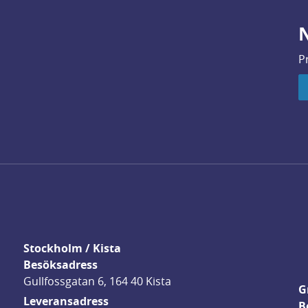
N
P
Stockholm / Kista
Besöksadress
Gullfossgatan 6, 164 40 Kista
G
Leveransadress
B