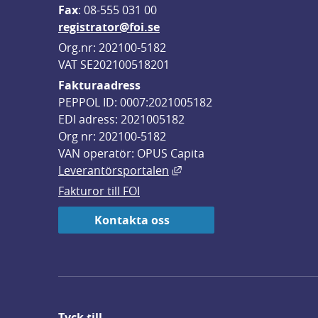
F
ax
: 08-555 031 00
registrator@foi.se
Org.nr: 202100-5182
VAT SE202100518201
Fakturaadress
PEPPOL ID: 0007:2021005182
EDI adress: 2021005182
Org nr: 202100-5182
VAN operatör: OPUS Capita
Länk till annan webbplats,
Leverantörsportalen
Fakturor till FOI
Kontakta oss
Tyck till ...