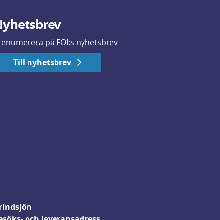
yhetsbrev
renumerera på FOI:s nyhetsbrev
Till nyhetsbrev
rindsjön
esöks- och leveransadress