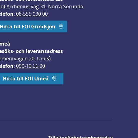
lof Arrhenius väg 31, Norra Sorunda
elefon
: 
08-555 030 00
Hitta till FOI Grindsjön
meå
esöks- och leveransadress
ementvägen 20, Umeå
elefon
: 
090-10 66 00
Hitta till FOI Umeå
Tillgänglighetsredogörelse