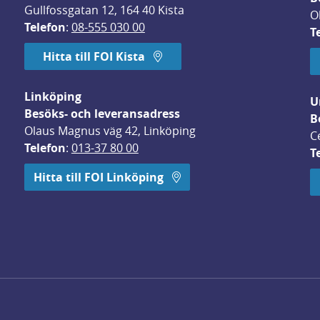
Gullfossgatan 12, 164 40 Kista
O
Telefon
: 
08-555 030 00
T
Hitta till FOI Kista
Linköping
U
Besöks- och leveransadress
B
Olaus Magnus väg 42, Linköping
C
Telefon
: 
013-37 80 00
T
 öppnas i nytt fönster.
Hitta till FOI Linköping