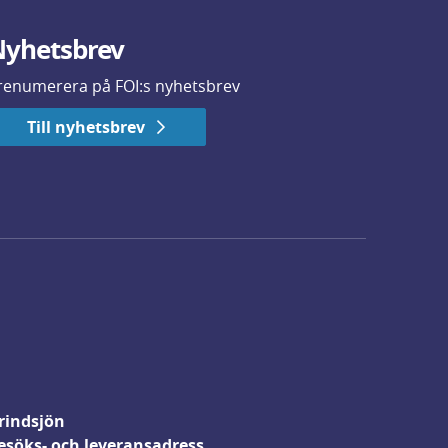
yhetsbrev
renumerera på FOI:s nyhetsbrev
Till nyhetsbrev
rindsjön
esöks- och leveransadress