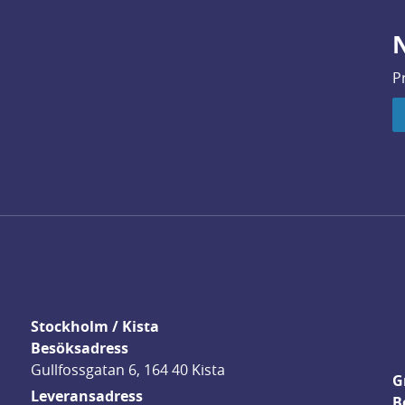
N
P
Stockholm / Kista
Besöksadress
Gullfossgatan 6, 164 40 Kista
G
Leveransadress
B