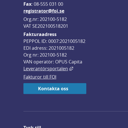
F
ax
: 08-555 031 00
registrator@foi.se
Org.nr: 202100-5182
VAT SE202100518201
Fakturaadress
PEPPOL ID: 0007:2021005182
EDI adress: 2021005182
Org nr: 202100-5182
VAN operatör: OPUS Capita
Länk till annan webbplats,
Leverantörsportalen
Fakturor till FOI
Kontakta oss
Tyck till ...