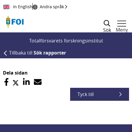
Till innehållet
In English
Andra språk
Meny
Sök
Totalförsvarets forskningsinstitut
Tillbaka till
Sök rapporter
Dela sidan
Tyck till