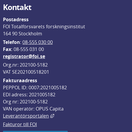
Kontakt
Postadress
FOI Totalförsvarets forskningsinstitut
164 90 Stockholm
Telefon
: 
08-555 030 00
F
ax
: 08-555 031 00
registrator@foi.se
Org.nr: 202100-5182
VAT SE202100518201
Fakturaadress
PEPPOL ID: 0007:2021005182
EDI adress: 2021005182
Org nr: 202100-5182
VAN operatör: OPUS Capita
Länk till annan webbplats, öppnas i
Leverantörsportalen
Fakturor till FOI