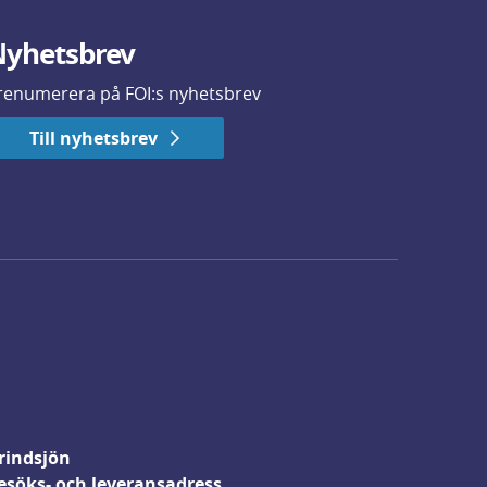
yhetsbrev
renumerera på FOI:s nyhetsbrev
Till nyhetsbrev
rindsjön
esöks- och leveransadress