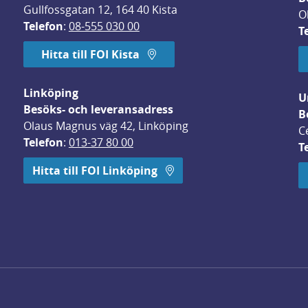
Gullfossgatan 12, 164 40 Kista
O
Telefon
: 
08-555 030 00
T
Hitta till FOI Kista
Linköping
U
Besöks- och leveransadress
B
Olaus Magnus väg 42, Linköping
C
Telefon
: 
013-37 80 00
T
 öppnas i nytt fönster.
Hitta till FOI Linköping