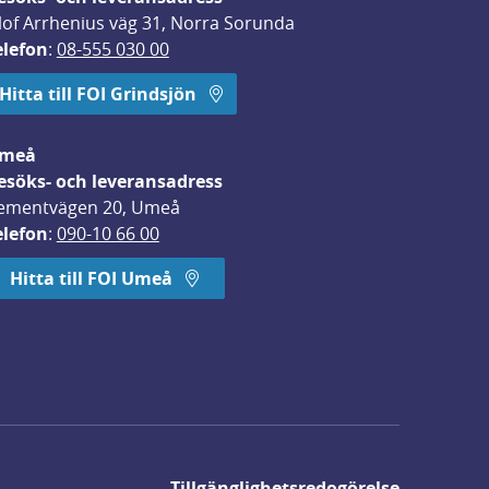
lof Arrhenius väg 31, Norra Sorunda
elefon
: 
08-555 030 00
Hitta till FOI Grindsjön
meå
esöks- och leveransadress
ementvägen 20, Umeå
elefon
: 
090-10 66 00
Hitta till FOI Umeå
Tillgänglighetsredogörelse