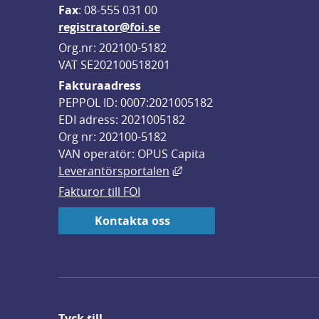
F
ax
: 08-555 031 00
registrator@foi.se
Org.nr: 202100-5182
VAT SE202100518201
Fakturaadress
PEPPOL ID: 0007:2021005182
EDI adress: 2021005182
Org nr: 202100-5182
VAN operatör: OPUS Capita
Länk till annan webbplats,
Leverantörsportalen
Fakturor till FOI
Kontakta oss
Tyck till ...