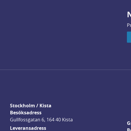
N
P
Stockholm / Kista
Besöksadress
Gullfossgatan 6, 164 40 Kista
G
Leveransadress
B