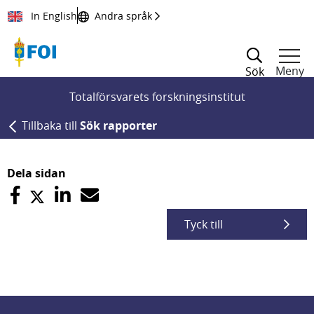
Till innehållet
In English
Andra språk
Meny
Sök
Totalförsvarets forskningsinstitut
Tillbaka till
Sök rapporter
Dela sidan
Tyck till