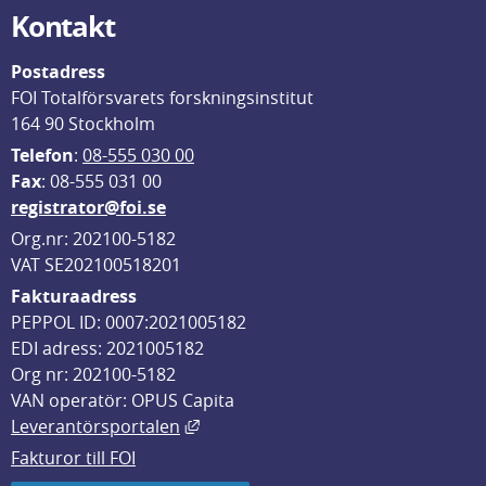
Kontakt
Postadress
FOI Totalförsvarets forskningsinstitut
164 90 Stockholm
Telefon
: 
08-555 030 00
F
ax
: 08-555 031 00
registrator@foi.se
Org.nr: 202100-5182
VAT SE202100518201
Fakturaadress
PEPPOL ID: 0007:2021005182
EDI adress: 2021005182
Org nr: 202100-5182
VAN operatör: OPUS Capita
Länk till annan webbplats, öppnas i
Leverantörsportalen
Fakturor till FOI