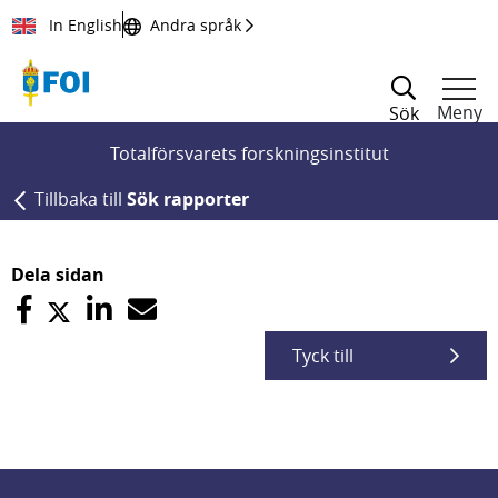
Till innehållet
In English
Andra språk
Meny
Sök
Totalförsvarets forskningsinstitut
Tillbaka till
Sök rapporter
Dela sidan
Tyck till