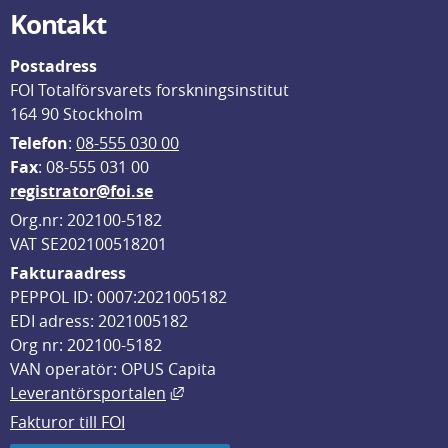
Kontakt
Postadress
FOI Totalförsvarets forskningsinstitut
164 90 Stockholm
Telefon
: 
08-555 030 00
F
ax
: 08-555 031 00
registrator@foi.se
Org.nr: 202100-5182
VAT SE202100518201
Fakturaadress
PEPPOL ID: 0007:2021005182
EDI adress: 2021005182
Org nr: 202100-5182
VAN operatör: OPUS Capita
Länk till annan webbplats, öppnas i
Leverantörsportalen
Fakturor till FOI