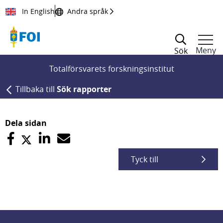
Till innehållet
In English
Andra språk
Meny
Sök
Totalförsvarets forskningsinstitut
Tillbaka till
Sök rapporter
Dela sidan
Tyck till