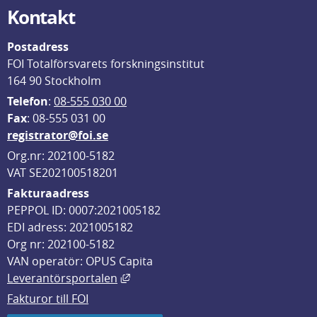
Kontakt
Postadress
FOI Totalförsvarets forskningsinstitut
164 90 Stockholm
Telefon
: 
08-555 030 00
F
ax
: 08-555 031 00
registrator@foi.se
Org.nr: 202100-5182
VAT SE202100518201
Fakturaadress
PEPPOL ID: 0007:2021005182
EDI adress: 2021005182
Org nr: 202100-5182
VAN operatör: OPUS Capita
Länk till annan webbplats, öppnas i
Leverantörsportalen
Fakturor till FOI