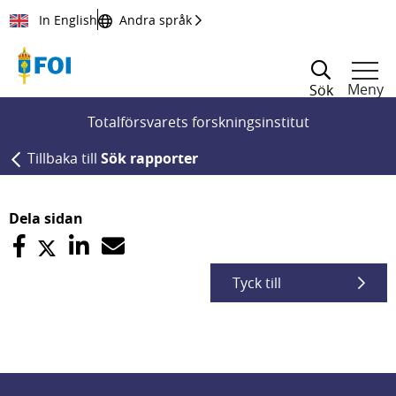
Till innehållet
In English
Andra språk
Meny
Sök
Totalförsvarets forskningsinstitut
Tillbaka till
Sök rapporter
Dela sidan
Tyck till