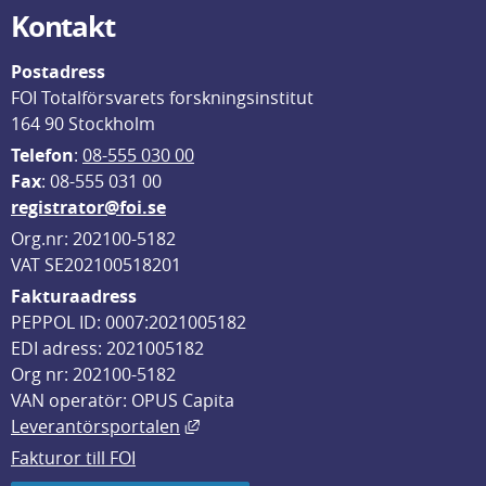
Kontakt
Postadress
FOI Totalförsvarets forskningsinstitut
164 90 Stockholm
Telefon
: 
08-555 030 00
F
ax
: 08-555 031 00
registrator@foi.se
Org.nr: 202100-5182
VAT SE202100518201
Fakturaadress
PEPPOL ID: 0007:2021005182
EDI adress: 2021005182
Org nr: 202100-5182
VAN operatör: OPUS Capita
Länk till annan webbplats, öppnas i
Leverantörsportalen
Fakturor till FOI