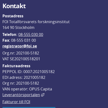
Kontakt
Postadress
FOI Totalförsvarets forskningsinstitut
164 90 Stockholm
Telefon
: 
08-555 030 00
F
ax
: 08-555 031 00
registrator@foi.se
Org.nr: 202100-5182
VAT SE202100518201
Fakturaadress
PEPPOL ID: 0007:2021005182
EDI adress: 2021005182
Org nr: 202100-5182
VAN operatör: OPUS Capita
Länk till annan webbplats, öppnas i
Leverantörsportalen
Fakturor till FOI