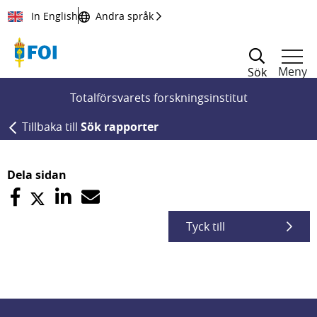
Till innehållet
In English
Andra språk
Meny
Sök
Totalförsvarets forskningsinstitut
Tillbaka till
Sök rapporter
Dela sidan
Tyck till