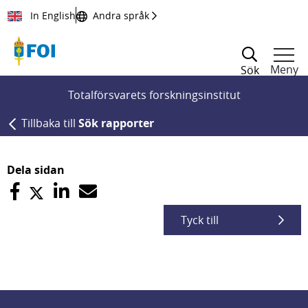
Till innehållet
In English
Andra språk
Meny
Sök
Totalförsvarets forskningsinstitut
Tillbaka till
Sök rapporter
Dela sidan
Tyck till