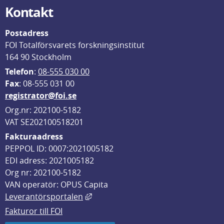
Kontakt
Postadress
FOI Totalförsvarets forskningsinstitut
164 90 Stockholm
Telefon
: 
08-555 030 00
F
ax
: 08-555 031 00
registrator@foi.se
Org.nr: 202100-5182
VAT SE202100518201
Fakturaadress
PEPPOL ID: 0007:2021005182
EDI adress: 2021005182
Org nr: 202100-5182
VAN operatör: OPUS Capita
Länk till annan webbplats, öppnas i
Leverantörsportalen
Fakturor till FOI