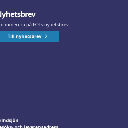
yhetsbrev
renumerera på FOI:s nyhetsbrev
Till nyhetsbrev
rindsjön
esöks- och leveransadress