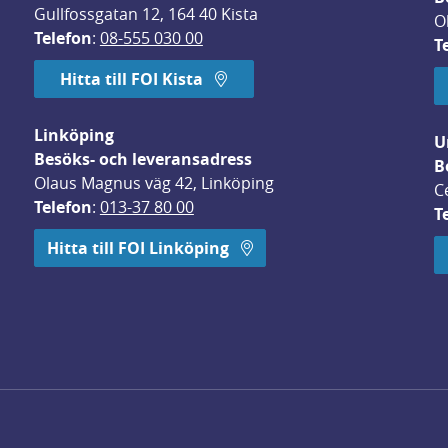
Gullfossgatan 12, 164 40 Kista
O
Telefon
: 
08-555 030 00
T
Hitta till FOI Kista
Linköping
U
Besöks- och leveransadress
B
Olaus Magnus väg 42, Linköping
C
Telefon
: 
013-37 80 00
T
 öppnas i nytt fönster.
Hitta till FOI Linköping