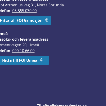
lof Arrhenius väg 31, Norra Sorunda
elefon
: 
08-555 030 00
Hitta till FOI Grindsjön
meå
esöks- och leveransadress
ementvägen 20, Umeå
elefon
: 
090-10 66 00
Hitta till FOI Umeå
Tillgänglighetsredogörelse