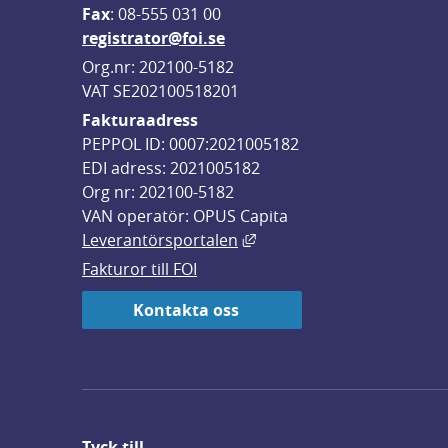
F
ax
: 08-555 031 00
registrator@foi.se
Org.nr: 202100-5182
VAT SE202100518201
Fakturaadress
PEPPOL ID: 0007:2021005182
EDI adress: 2021005182
Org nr: 202100-5182
VAN operatör: OPUS Capita
Länk till annan webbplats,
Leverantörsportalen
Fakturor till FOI
Kontakta oss
Tyck till ...