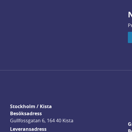
N
P
Stockholm / Kista
Besöksadress
Gullfossgatan 6, 164 40 Kista
G
Leveransadress
B