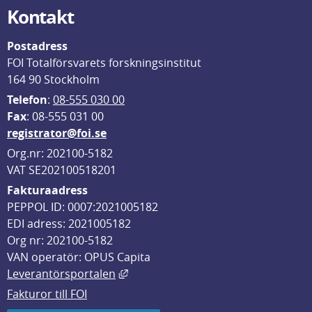
Kontakt
Postadress
FOI Totalförsvarets forskningsinstitut
164 90 Stockholm
Telefon
: 
08-555 030 00
F
ax
: 08-555 031 00
registrator@foi.se
Org.nr: 202100-5182
VAT SE202100518201
Fakturaadress
PEPPOL ID: 0007:2021005182
EDI adress: 2021005182
Org nr: 202100-5182
VAN operatör: OPUS Capita
Länk till annan webbplats, öppnas i
Leverantörsportalen
Fakturor till FOI