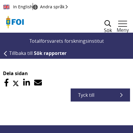
Till innehållet
In English
Andra språk
Meny
Sök
Totalförsvarets forskningsinstitut
Tillbaka till
Sök rapporter
Dela sidan
Tyck till