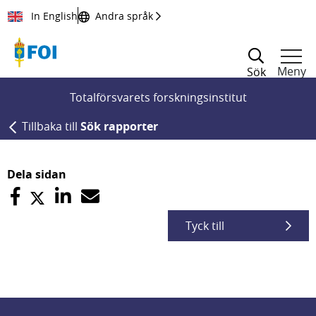
Till innehållet
In English
Andra språk
Meny
Sök
Totalförsvarets forskningsinstitut
Tillbaka till
Sök rapporter
Dela sidan
Tyck till