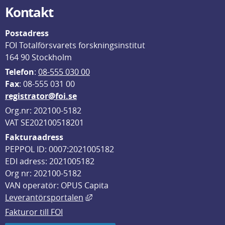
Kontakt
Postadress
FOI Totalförsvarets forskningsinstitut
164 90 Stockholm
Telefon
: 
08-555 030 00
F
ax
: 08-555 031 00
registrator@foi.se
Org.nr: 202100-5182
VAT SE202100518201
Fakturaadress
PEPPOL ID: 0007:2021005182
EDI adress: 2021005182
Org nr: 202100-5182
VAN operatör: OPUS Capita
Länk till annan webbplats, öppnas i
Leverantörsportalen
Fakturor till FOI