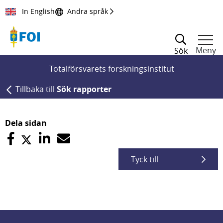
Till innehållet
In English
Andra språk
Meny
Sök
Totalförsvarets forskningsinstitut
Tillbaka till
Sök rapporter
Dela sidan
Tyck till