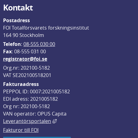
Kontakt
Postadress
FOI Totalförsvarets forskningsinstitut
164 90 Stockholm
Telefon
: 
08-555 030 00
F
ax
: 08-555 031 00
registrator@foi.se
Org.nr: 202100-5182
VAT SE202100518201
Fakturaadress
PEPPOL ID: 0007:2021005182
EDI adress: 2021005182
Org nr: 202100-5182
VAN operatör: OPUS Capita
Länk till annan webbplats, öppnas i
Leverantörsportalen
Fakturor till FOI