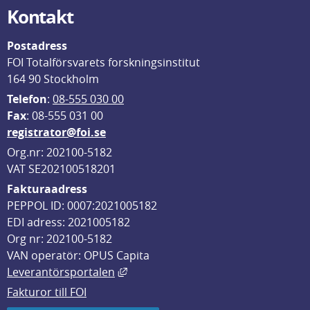
Kontakt
Postadress
FOI Totalförsvarets forskningsinstitut
164 90 Stockholm
Telefon
: 
08-555 030 00
F
ax
: 08-555 031 00
registrator@foi.se
Org.nr: 202100-5182
VAT SE202100518201
Fakturaadress
PEPPOL ID: 0007:2021005182
EDI adress: 2021005182
Org nr: 202100-5182
VAN operatör: OPUS Capita
Länk till annan webbplats, öppnas i
Leverantörsportalen
Fakturor till FOI