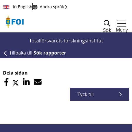
Till innehållet
In English
Andra språk
Meny
Sök
Totalförsvarets forskningsinstitut
Tillbaka till
Sök rapporter
Dela sidan
Tyck till