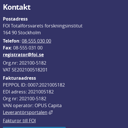
Kontakt
Postadress
FOI Totalförsvarets forskningsinstitut
164 90 Stockholm
Telefon
: 
08-555 030 00
F
ax
: 08-555 031 00
registrator@foi.se
Org.nr: 202100-5182
VAT SE202100518201
Fakturaadress
PEPPOL ID: 0007:2021005182
EDI adress: 2021005182
Org nr: 202100-5182
VAN operatör: OPUS Capita
Länk till annan webbplats, öppnas i
Leverantörsportalen
Fakturor till FOI