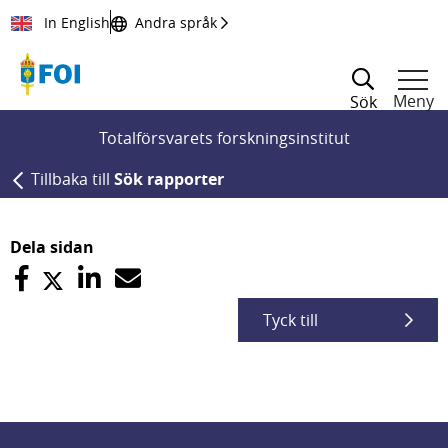
Till innehållet
In English
Andra språk
Meny
Sök
Totalförsvarets forskningsinstitut
Tillbaka till
Sök rapporter
Dela sidan
Tyck till