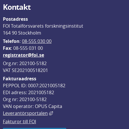
Kontakt
Postadress
FOI Totalförsvarets forskningsinstitut
164 90 Stockholm
Telefon
: 
08-555 030 00
F
ax
: 08-555 031 00
registrator@foi.se
Org.nr: 202100-5182
VAT SE202100518201
Fakturaadress
PEPPOL ID: 0007:2021005182
EDI adress: 2021005182
Org nr: 202100-5182
VAN operatör: OPUS Capita
Länk till annan webbplats, öppnas i
Leverantörsportalen
Fakturor till FOI