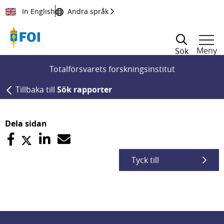
Till innehållet
In English
Andra språk
Meny
Sök
Totalförsvarets forskningsinstitut
Tillbaka till
Sök rapporter
Dela sidan
Tyck till