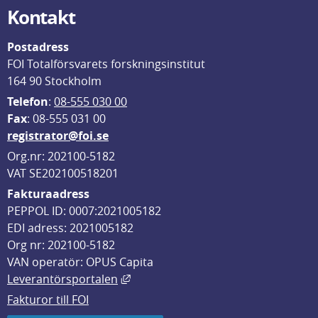
Kontakt
Postadress
FOI Totalförsvarets forskningsinstitut
164 90 Stockholm
Telefon
: 
08-555 030 00
F
ax
: 08-555 031 00
registrator@foi.se
Org.nr: 202100-5182
VAT SE202100518201
Fakturaadress
PEPPOL ID: 0007:2021005182
EDI adress: 2021005182
Org nr: 202100-5182
VAN operatör: OPUS Capita
Länk till annan webbplats, öppnas i
Leverantörsportalen
Fakturor till FOI