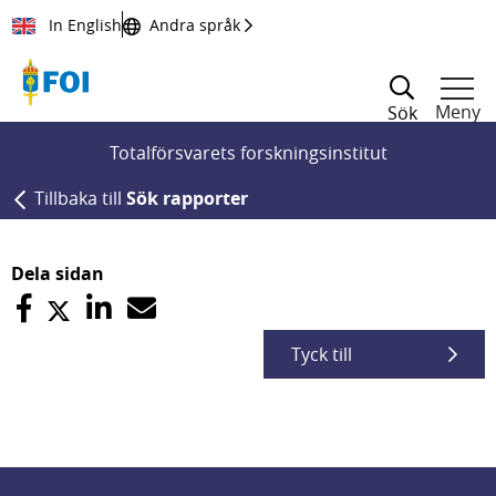
Till innehållet
In English
Andra språk
Meny
Sök
Totalförsvarets forskningsinstitut
Tillbaka till
Sök rapporter
Dela sidan
Tyck till