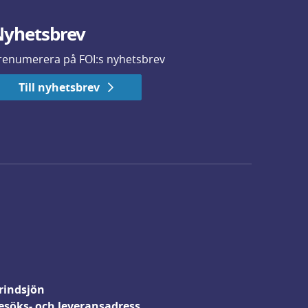
yhetsbrev
renumerera på FOI:s nyhetsbrev
Till nyhetsbrev
rindsjön
esöks- och leveransadress