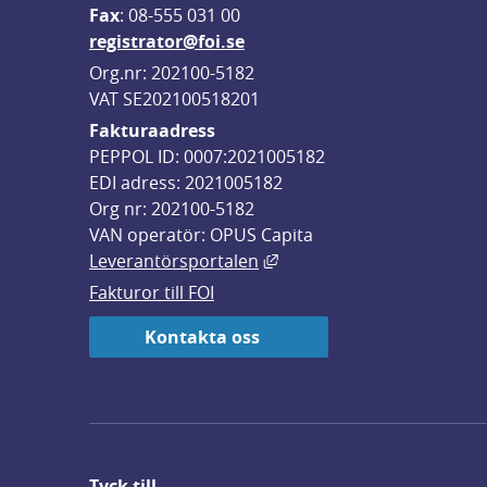
F
ax
: 08-555 031 00
registrator@foi.se
Org.nr: 202100-5182
VAT SE202100518201
Fakturaadress
PEPPOL ID: 0007:2021005182
EDI adress: 2021005182
Org nr: 202100-5182
VAN operatör: OPUS Capita
Länk till annan webbplats,
Leverantörsportalen
Fakturor till FOI
Kontakta oss
Tyck till ...