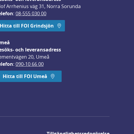
lof Arrhenius väg 31, Norra Sorunda
elefon
: 
08-555 030 00
Hitta till FOI Grindsjön
meå
esöks- och leveransadress
ementvägen 20, Umeå
elefon
: 
090-10 66 00
Hitta till FOI Umeå
Tillgänglighetsredogörelse