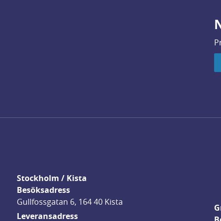
N
P
Stockholm / Kista
Besöksadress
Gullfossgatan 6, 164 40 Kista
G
Leveransadress
B