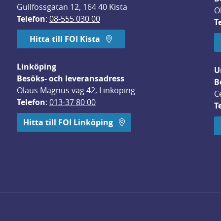
Gullfossgatan 12, 164 40 Kista
O
Telefon
: 
08-555 030 00
T
Hitta till FOI Kista
Linköping
U
Besöks- och leveransadress
B
Olaus Magnus väg 42, Linköping
C
Telefon
: 
013-37 80 00
T
 öppnas i nytt fönster.
Hitta till FOI Linköping