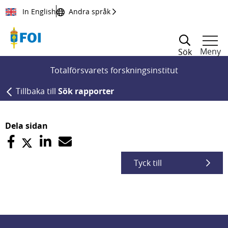
Till innehållet
In English
Andra språk
Meny
Sök
Totalförsvarets forskningsinstitut
Tillbaka till
Sök rapporter
Dela sidan
Tyck till