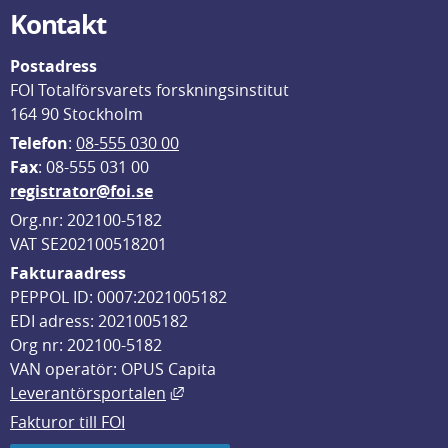
Kontakt
Postadress
FOI Totalförsvarets forskningsinstitut
164 90 Stockholm
Telefon
: 
08-555 030 00
F
ax
: 08-555 031 00
registrator@foi.se
Org.nr: 202100-5182
VAT SE202100518201
Fakturaadress
PEPPOL ID: 0007:2021005182
EDI adress: 2021005182
Org nr: 202100-5182
VAN operatör: OPUS Capita
Länk till annan webbplats, öppnas i
Leverantörsportalen
Fakturor till FOI