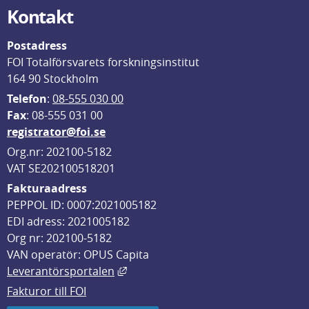
Kontakt
Postadress
FOI Totalförsvarets forskningsinstitut
164 90 Stockholm
Telefon
: 
08-555 030 00
F
ax
: 08-555 031 00
registrator@foi.se
Org.nr: 202100-5182
VAT SE202100518201
Fakturaadress
PEPPOL ID: 0007:2021005182
EDI adress: 2021005182
Org nr: 202100-5182
VAN operatör: OPUS Capita
Länk till annan webbplats, öppnas i
Leverantörsportalen
Fakturor till FOI