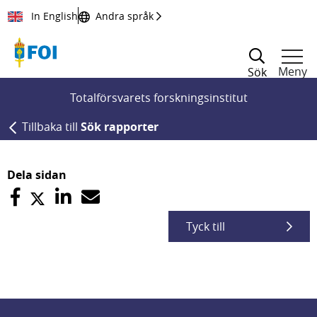
Till innehållet
In English
Andra språk
Meny
Sök
Totalförsvarets forskningsinstitut
Tillbaka till
Sök rapporter
Dela sidan
Tyck till