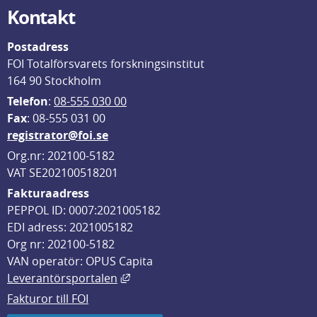
Kontakt
Postadress
FOI Totalförsvarets forskningsinstitut
164 90 Stockholm
Telefon
: 
08-555 030 00
F
ax
: 08-555 031 00
registrator@foi.se
Org.nr: 202100-5182
VAT SE202100518201
Fakturaadress
PEPPOL ID: 0007:2021005182
EDI adress: 2021005182
Org nr: 202100-5182
VAN operatör: OPUS Capita
Länk till annan webbplats, öppnas i
Leverantörsportalen
Fakturor till FOI