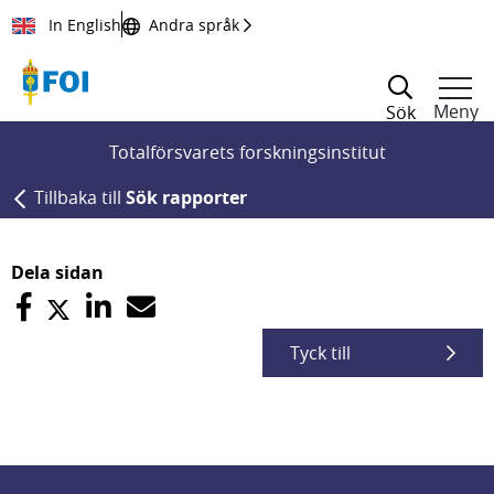
Till innehållet
In English
Andra språk
Meny
Sök
Totalförsvarets forskningsinstitut
Tillbaka till
Sök rapporter
Dela sidan
Tyck till