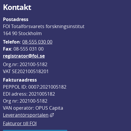
Kontakt
Postadress
FOI Totalförsvarets forskningsinstitut
164 90 Stockholm
Telefon
: 
08-555 030 00
F
ax
: 08-555 031 00
registrator@foi.se
Org.nr: 202100-5182
VAT SE202100518201
Fakturaadress
PEPPOL ID: 0007:2021005182
EDI adress: 2021005182
Org nr: 202100-5182
VAN operatör: OPUS Capita
Länk till annan webbplats, öppnas i
Leverantörsportalen
Fakturor till FOI