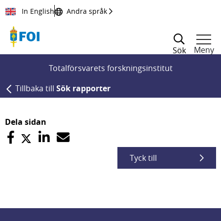
Till innehållet
In English
Andra språk
Meny
Sök
Totalförsvarets forskningsinstitut
Tillbaka till
Sök rapporter
Dela sidan
Tyck till