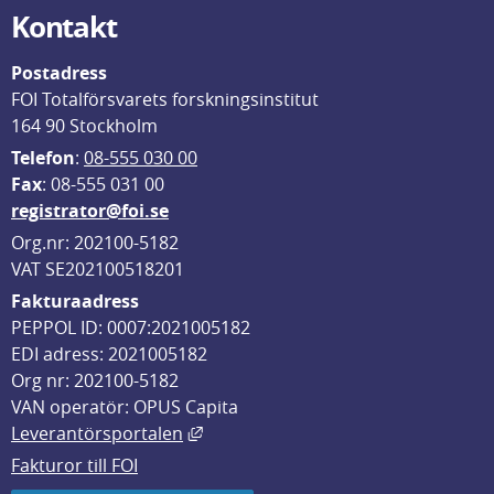
Kontakt
Postadress
FOI Totalförsvarets forskningsinstitut
164 90 Stockholm
Telefon
: 
08-555 030 00
F
ax
: 08-555 031 00
registrator@foi.se
Org.nr: 202100-5182
VAT SE202100518201
Fakturaadress
PEPPOL ID: 0007:2021005182
EDI adress: 2021005182
Org nr: 202100-5182
VAN operatör: OPUS Capita
Länk till annan webbplats, öppnas i
Leverantörsportalen
Fakturor till FOI