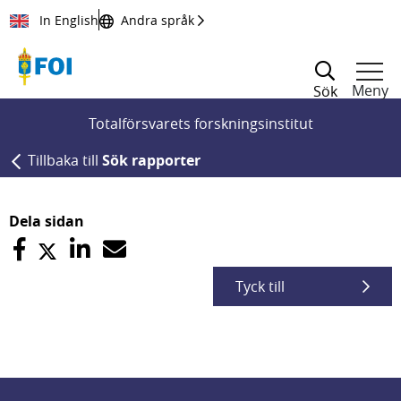
Till innehållet
In English
Andra språk
Meny
Sök
Totalförsvarets forskningsinstitut
Tillbaka till
Sök rapporter
Dela sidan
Tyck till