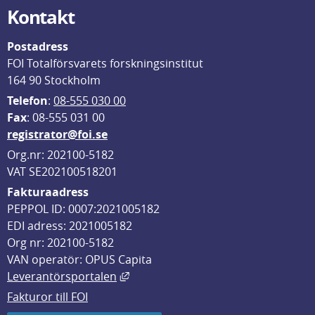
Kontakt
Postadress
FOI Totalförsvarets forskningsinstitut
164 90 Stockholm
Telefon
: 
08-555 030 00
F
ax
: 08-555 031 00
registrator@foi.se
Org.nr: 202100-5182
VAT SE202100518201
Fakturaadress
PEPPOL ID: 0007:2021005182
EDI adress: 2021005182
Org nr: 202100-5182
VAN operatör: OPUS Capita
Länk till annan webbplats, öppnas i
Leverantörsportalen
Fakturor till FOI