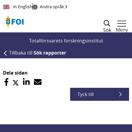
Till innehållet
In English
Andra språk
Meny
Sök
Totalförsvarets forskningsinstitut
Tillbaka till
Sök rapporter
Dela sidan
Tyck till