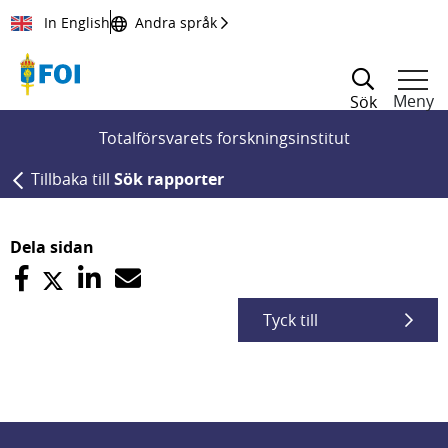
Till innehållet
In English
Andra språk
Meny
Sök
Totalförsvarets forskningsinstitut
Tillbaka till
Sök rapporter
Dela sidan
Tyck till