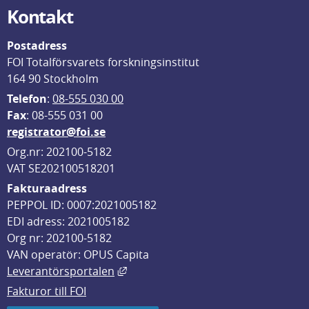
Kontakt
Postadress
FOI Totalförsvarets forskningsinstitut
164 90 Stockholm
Telefon
: 
08-555 030 00
F
ax
: 08-555 031 00
registrator@foi.se
Org.nr: 202100-5182
VAT SE202100518201
Fakturaadress
PEPPOL ID: 0007:2021005182
EDI adress: 2021005182
Org nr: 202100-5182
VAN operatör: OPUS Capita
Länk till annan webbplats, öppnas i
Leverantörsportalen
Fakturor till FOI